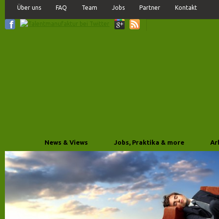
Über uns
FAQ
Team
Jobs
Partner
Kontakt
News & Views
Jobs, Praktika & more
Ar