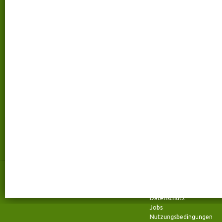
Kontakt
talentmanufaktur
talentmanufaktur
Über uns
Wilhelmstraße 72
Kontakt
52070 Aachen
FAQ
Telefon: +49 (0) 241 94 37 96- 0
Impressum
Fax: +49 (0) 241 94 37 96- 29
Team
Datenschutz
Jobs
Nutzungsbedingungen