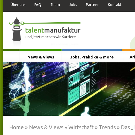
Über uns
FAQ
Team
Jobs
Partner
Kontakt
News & Views
Jobs, Praktika & more
Ar
Home
»
News & Views
»
Wirtschaft
»
Trends
»
Das „