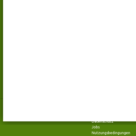
Kontakt
talentmanufaktur
talentmanufaktur
Über uns
Wilhelmstraße 72
Kontakt
52070 Aachen
FAQ
Telefon: +49 (0) 241 94 37 96- 0
Impressum
Fax: +49 (0) 241 94 37 96- 29
Team
Datenschutz
Jobs
Nutzungsbedingungen