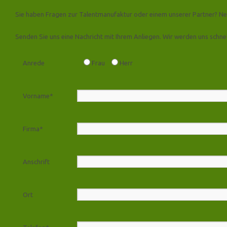
Sie haben Fragen zur Talentmanufaktur oder einem unserer Partner? Ne
Senden Sie uns eine Nachricht mit Ihrem Anliegen. Wir werden uns schnel
Anrede
Frau
Herr
Vorname*
Firma*
Anschrift
Ort