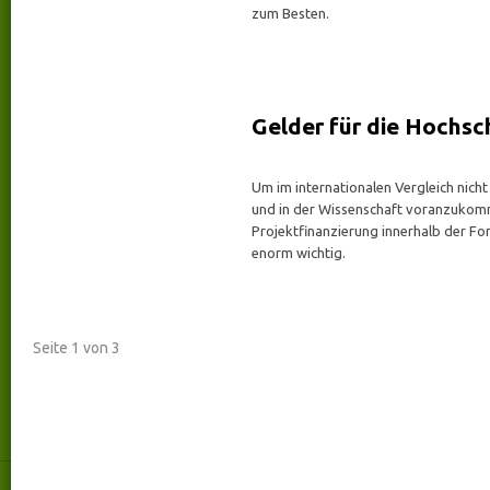
zum Besten.
Gelder für die Hochsc
Um im internationalen Vergleich nicht
und in der Wissenschaft voranzukomm
Projektfinanzierung innerhalb der Fo
enorm wichtig.
Seite 1 von 3
1
2
3
>
Kontakt
talentmanufaktur
talentmanufaktur
Über uns
Wilhelmstraße 72
Kontakt
52070 Aachen
FAQ