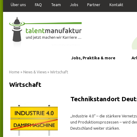
Über uns
FAQ
Team
Jobs
Partner
Kontakt
News & Views
Jobs, Praktika & more
Ar
Home
»
News & Views
»
Wirtschaft
Wirtschaft
Technikstandort Deut
„Industrie 4.0“ – die stärkere Verne
und Produktionsprozessen – wird de
Deutschland weiter stärken.