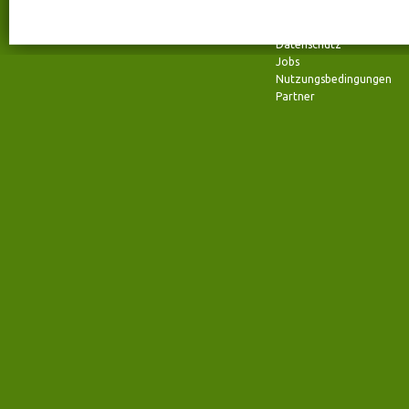
Telefon: +49 (0) 241 94 37 96- 0
Impressum
Fax: +49 (0) 241 94 37 96- 29
Team
Datenschutz
Jobs
Nutzungsbedingungen
Partner