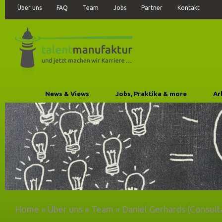
Über uns
FAQ
Team
Jobs
Partner
Kontakt
News & Views
Jobs, Praktika & more
Ar
Home
»
Über uns
»
Team
»
Daniel Gerhards (Consult