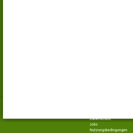
Kontakt
talentmanufaktur
talentmanufaktur
Über uns
Wilhelmstraße 72
Kontakt
52070 Aachen
FAQ
Telefon: +49 (0) 241 94 37 96- 0
Impressum
Fax: +49 (0) 241 94 37 96- 29
Team
Datenschutz
Jobs
Nutzungsbedingungen