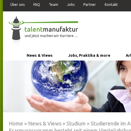
Über uns
FAQ
Team
Jobs
Partner
Kontakt
News & Views
Jobs, Praktika & more
Ar
Home
»
News & Views
»
Studium
»
Studierende im A
Erasmusprogramm besteht seit einem Vierteljahrhu