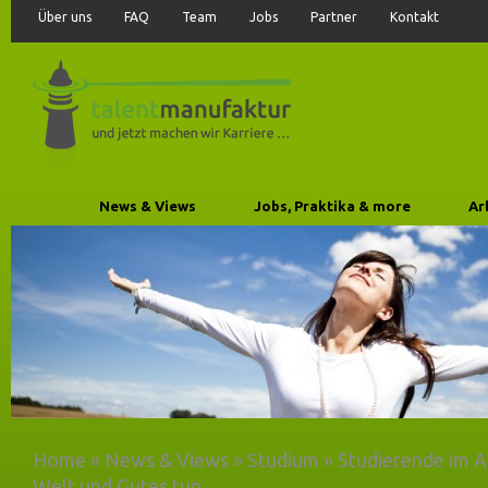
Über uns
FAQ
Team
Jobs
Partner
Kontakt
News & Views
Jobs, Praktika & more
Ar
Home
»
News & Views
»
Studium
»
Studierende im A
Welt und Gutes tun