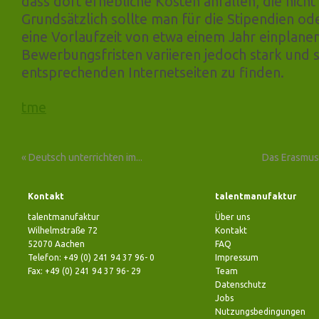
dass dort erhebliche Kosten anfallen, die nicht
Grundsätzlich sollte man für die Stipendien ode
eine Vorlaufzeit von etwa einem Jahr einplanen,
Bewerbungsfristen variieren jedoch stark und 
entsprechenden Internetseiten zu finden.
tme
«
Deutsch unterrichten im...
Das Erasmus
Kontakt
talentmanufaktur
talentmanufaktur
Über uns
Wilhelmstraße 72
Kontakt
52070 Aachen
FAQ
Telefon: +49 (0) 241 94 37 96- 0
Impressum
Fax: +49 (0) 241 94 37 96- 29
Team
Datenschutz
Jobs
Nutzungsbedingungen