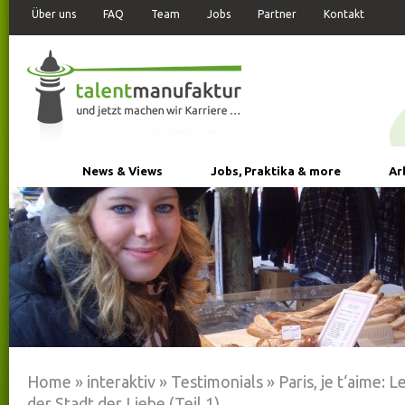
Über uns
FAQ
Team
Jobs
Partner
Kontakt
News & Views
Jobs, Praktika & more
Ar
Home
»
interaktiv
»
Testimonials
»
Paris, je t‘aime: 
der Stadt der Liebe (Teil 1)