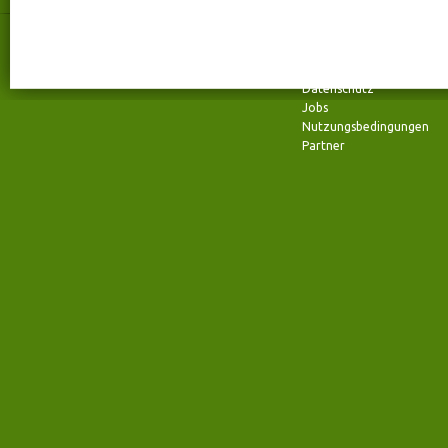
Wilhelmstraße 72
Kontakt
52070 Aachen
FAQ
Telefon: +49 (0) 241 94 37 96- 0
Impressum
Fax: +49 (0) 241 94 37 96- 29
Team
Datenschutz
Jobs
Nutzungsbedingungen
Partner