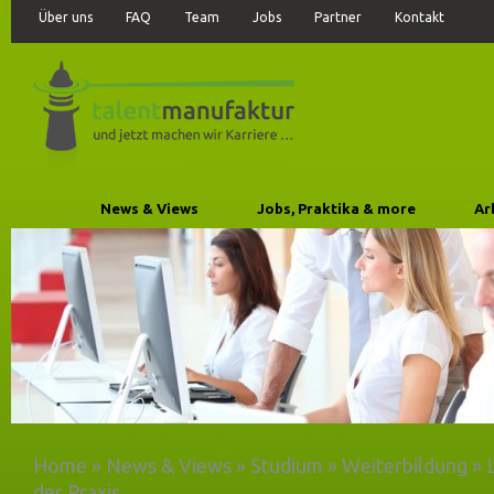
Über uns
FAQ
Team
Jobs
Partner
Kontakt
News & Views
Jobs, Praktika & more
Ar
Home
»
News & Views
»
Studium
»
Weiterbildung
»
der Praxis