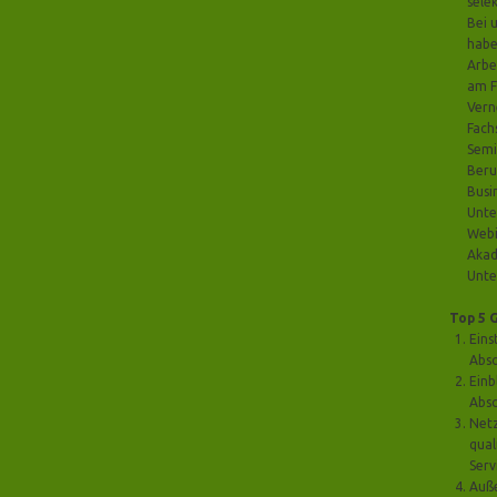
selek
Bei 
habe
Arbe
am F
Vern
Fach
Semi
Beru
Busi
Unte
Webi
Akad
Unt
Top 5 
Eins
Abs
Einb
Absc
Net
qual
Serv
Auße