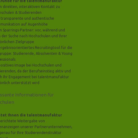
Gründe für die talentmanufaktur
n direkten, interaktiven Kontakt zu
schulen & Studierenden
 transparente und authentische
munikation auf Augenhöhe
n Sparrings-Partner: vor, während und
 der Suche nach Hochschulen und Ihrer
önlichen Zielgruppe
ergebnisorientiertes Recruitingtool für die
gruppe: Studierende, Absolventen & Young
essionals
positives Image bei Hochschulen und
ierenden, da der Berufseinstieg aktiv und
h Ihr Engagement bei talentmanufaktur
önlich unterstützt wird
essante Informationen für
chulen
etet Ihnen die talentmanufaktur
gerichtete Weitergabe von
lenanzeigen unserer Partnerunternehmen,
genau für Ihre Studierendenstruktur