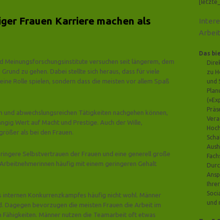
[letzte
er Frauen Karriere machen als
Inter
Arbei
Das bi
 Meinungsforschungsinstitute versuchen seit längerem, dem
Dire
n Grund zu gehen.
Dabei stellte sich heraus, dass für viele
zu H
ine Rolle spielen, sondern dass die meisten vor allem Spaß
und 
Plan
(»Ex
Präs
len und abwechslungsreichen Tätigkeiten nachgehen können,
Vera
angig Wert auf Macht und Prestige. Auch der Wille,
Hoch
größer als bei den Frauen.
Scha
Aush
ringere Selbstvertrauen der Frauen und eine generell große
Fach
 Arbeitnehmerinnen häufig mit einem geringeren Gehalt
Durc
Ansp
Ihrer
Soci
es internen Konkurrenzkampfes häufig nicht wohl. Männer
und 
d. Dagegen bevorzugen die meisten Frauen die Arbeit im
 Fähigkeiten. Männer nutzen die Teamarbeit oft etwas