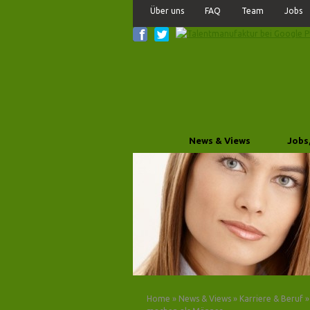
Über uns
FAQ
Team
Jobs
News & Views
Jobs
Home
»
News & Views
»
Karriere & Beruf