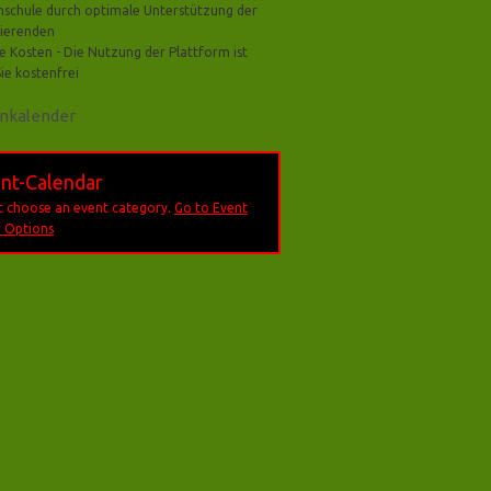
schule durch optimale Unterstützung der
ierenden
e Kosten - Die Nutzung der Plattform ist
Sie kostenfrei
nkalender
nt-Calendar
 choose an event category.
Go to Event
 Options