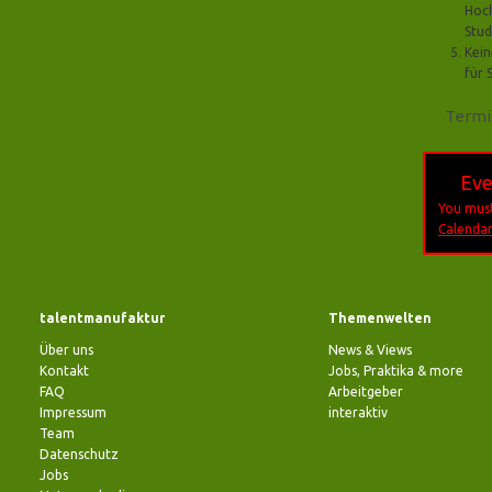
Hoch
Stud
Kein
für 
Termi
Eve
You must
Calendar
talentmanufaktur
Themenwelten
Über uns
News & Views
Kontakt
Jobs, Praktika & more
FAQ
Arbeitgeber
Impressum
interaktiv
Team
Datenschutz
Jobs