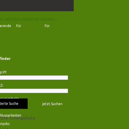
ierende
Für
Für
Hochschulen
Arbeitgeber
finder
riff:
LZ:
lenangebote
terte Suche
tika
hlussarbeiten
llste Jobangebote
njobs