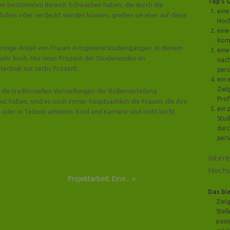
Top 5 
nem bestimmten Bereich Schwächen haben, die durch die
eine
ichen oder verdeckt werden können, greifen sie eher auf diese
Hoch
eine
Kom
eringe Anteil von Frauen in Ingenieurstudiengängen. In diesem
eine
 sehr hoch. Nur neun Prozent der Studierenden im
nach
technik nur sechs Prozent.
pers
ein 
Ziel
ie traditionellen Vorstellungen der Rollenverteilung
Prof
st haben, sind es noch immer hauptsächlich die Frauen, die ihre
ein 
der in Teilzeit arbeiten. Kind und Karriere sind nicht leicht
Stud
durc
pers
Inter
Hochs
Projektarbeit: Eine...
»
Das bi
Ziel
Stel
pass