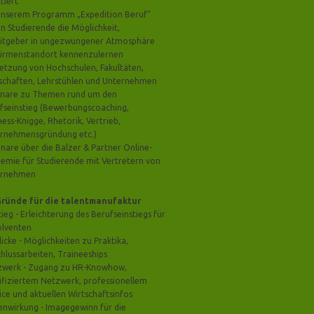
tiert
unserem Programm „Expedition Beruf“
n Studierende die Möglichkeit,
itgeber in ungezwungener Atmosphäre
irmenstandort kennenzulernen
etzung von Hochschulen, Fakultäten,
schaften, Lehrstühlen und Unternehmen
nare zu Themen rund um den
fseinstieg (Bewerbungscoaching,
ness-Knigge, Rhetorik, Vertrieb,
rnehmensgründung etc.)
nare über die Balzer & Partner Online-
emie für Studierende mit Vertretern von
ernehmen
Gründe für die talentmanufaktur
tieg - Erleichterung des Berufseinstiegs für
olventen
licke - Möglichkeiten zu Praktika,
hlussarbeiten, Traineeships
zwerk - Zugang zu HR-Knowhow,
ifiziertem Netzwerk, professionellem
ice und aktuellen Wirtschaftsinfos
nwirkung - Imagegewinn für die