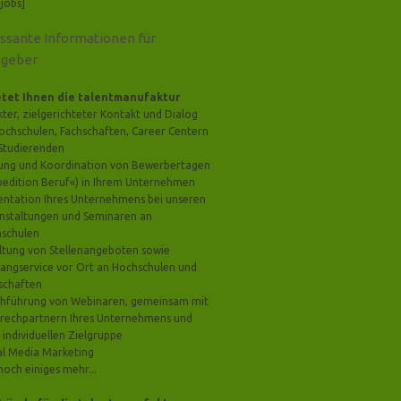
_jobs]
essante Informationen für
tgeber
etet Ihnen die talentmanufaktur
kter, zielgerichteter Kontakt und Dialog
ochschulen, Fachschaften, Career Centern
Studierenden
ung und Koordination von Bewerbertagen
pedition Beruf«) in Ihrem Unternehmen
entation Ihres Unternehmens bei unseren
nstaltungen und Seminaren an
schulen
ltung von Stellenangeboten sowie
angservice vor Ort an Hochschulen und
schaften
hführung von Webinaren, gemeinsam mit
rechpartnern Ihres Unternehmens und
 individuellen Zielgruppe
al Media Marketing
noch einiges mehr...