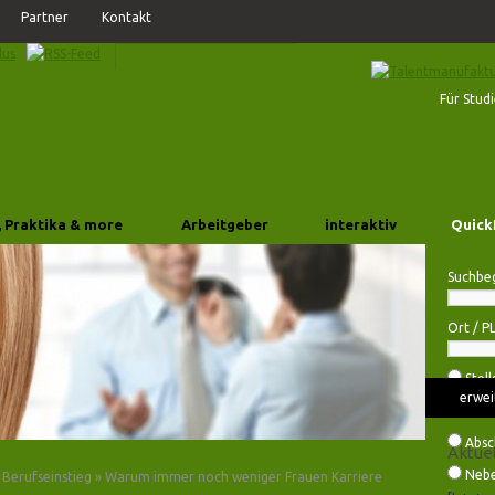
Partner
Kontakt
Für Stud
, Praktika & more
Arbeitgeber
interaktiv
Quick
Suchbeg
Ort / P
Stel
erwei
Prak
Absc
Aktue
Nebe
»
Berufseinstieg
»
Warum immer noch weniger Frauen Karriere