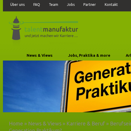
Über uns
FAQ
Team
Jobs
Partner
Kontakt
News & Views
Jobs, Praktika & more
Ar
Home
»
News & Views
»
Karriere & Beruf
»
Berufsei
Generation Praktikum?